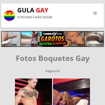
GULA
GAY
O PECADO É NÃO GOZAR
Fotos Boquetes Gay
Página 01