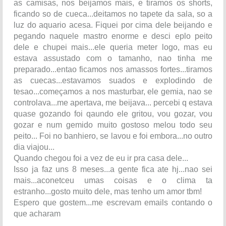
as camisas, nos beijamos mais, e tiramos os shorts,
ficando so de cueca...deitamos no tapete da sala, so a
luz do aquario acesa. Fiquei por cima dele beijando e
pegando naquele mastro enorme e desci eplo peito
dele e chupei mais...ele queria meter logo, mas eu
estava assustado com o tamanho, nao tinha me
preparado...entao ficamos nos amassos fortes...tiramos
as cuecas...estavamos suados e explodindo de
tesao...começamos a nos masturbar, ele gemia, nao se
controlava...me apertava, me beijava... percebi q estava
quase gozando foi qaundo ele gritou, vou gozar, vou
gozar e num gemido muito gostoso melou todo seu
peito... Foi no banhiero, se lavou e foi embora...no outro
dia viajou...
Quando chegou foi a vez de eu ir pra casa dele...
Isso ja faz uns 8 meses...a gente fica ate hj...nao sei
mais...aconetceu umas coisas e o clima ta
estranho...gosto muito dele, mas tenho um amor tbm!
Espero que gostem...me escrevam emails contando o
que acharam