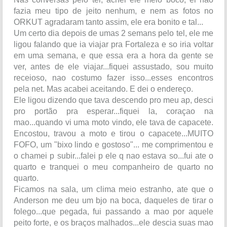
fazia meu tipo de jeito nenhum, e nem as fotos no
ORKUT agradaram tanto assim, ele era bonito e tal...
Um certo dia depois de umas 2 semans pelo tel, ele me
ligou falando que ia viajar pra Fortaleza e so iria voltar
em uma semana, e que essa era a hora da gente se
ver, antes de ele viajar...fiquei assustado, sou muito
receioso, nao costumo fazer isso...esses encontros
pela net. Mas acabei aceitando. E dei o endereço.
Ele ligou dizendo que tava descendo pro meu ap, desci
pro portão pra esperar...fiquei la, coraçao na
mao...quando vi uma moto vindo, ele tava de capacete.
Encostou, travou a moto e tirou o capacete...MUITO
FOFO, um "bixo lindo e gostoso"... me comprimentou e
o chamei p subir...falei p ele q nao estava so...fui ate o
quarto e tranquei o meu companheiro de quarto no
quarto.
Ficamos na sala, um clima meio estranho, ate que o
Anderson me deu um bjo na boca, daqueles de tirar o
folego...que pegada, fui passando a mao por aquele
peito forte, e os braços malhados...ele descia suas mao