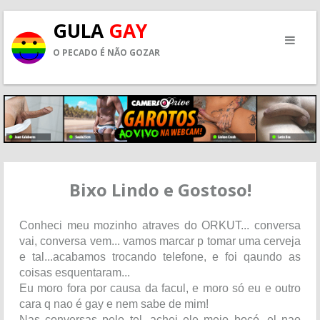
GULA
GAY
O PECADO É NÃO GOZAR
Bixo Lindo e Gostoso!
Conheci meu mozinho atraves do ORKUT... conversa
vai, conversa vem... vamos marcar p tomar uma cerveja
e tal...acabamos trocando telefone, e foi qaundo as
coisas esquentaram...
Eu moro fora por causa da facul, e moro só eu e outro
cara q nao é gay e nem sabe de mim!
Nas conversas pelo tel, achei ele meio bocó, el nao