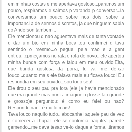
em minhas costas e me apertava gostoso...paramos um
pouco, respiramos e saimos p varanda p conversar...la
conversamos um pouco sobre nos dois, sobre a
importanci a de sermos discretos, ja que ninguem sabia
do Anderson tambem...
Ele mencionou q nao aguentava mais de tanta vontade
d dar um bjo em minha boca...eu confirmei q tava
sentindo o mesmo...o peguei pela mao e a gent
entrou...cpmeçamos no rala e rola de novo...ele apertou
minha bunda com força e falou em meu ouvido:Eita,
que bunda gostosa da porra, tu vai me deixar
louco...quanto mais ele falava mais eu ficava louco! Eu
respondia em seu ouvido...sou todo seu!
Ele tirou o seu pau pra fora (ele ja havia mencionado
que era grande mas nunca imaginei q fosse tao grande
e grosso)e perguntou: é como eu falei ou nao?
Respondi: nao...é muito mais!
Tava louco naquilo tudo...abocanhei aquele pau de vez
e comecei a chupar...ele se contorcia naqulea parede
gemendo...me dava tesao ve-lo daquela forma...tiramos