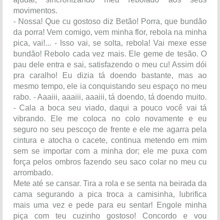
movimentos.
- Nossa! Que cu gostoso diz Betão! Porra, que bundão
da porra! Vem comigo, vem minha flor, rebola na minha
pica, vai!... - Isso vai, se solta, rebola! Vai mexe esse
bundão! Rebolo cada vez mais. Ele geme de tesão. O
pau dele entra e sai, satisfazendo o meu cu! Assim dói
pra caralho! Eu dizia tá doendo bastante, mas ao
mesmo tempo, ele ia conquistando seu espaço no meu
rabo. - Aaaiii, aaaiii, aaaiii, tá doendo, tá doendo muito.
- Cala a boca seu viado, daqui a pouco você vai tá
vibrando. Ele me coloca no colo novamente e eu
seguro no seu pescoço de frente e ele me agarra pela
cintura e atocha o cacete, continua metendo em mim
sem se importar com a minha dor; ele me puxa com
força pelos ombros fazendo seu saco colar no meu cu
arrombado.
Mete até se cansar. Tira a rola e se senta na beirada da
cama segurando a pica troca a camisinha, lubrifica
mais uma vez e pede para eu sentar! Engole minha
piça com teu cuzinho gostoso! Concordo e vou