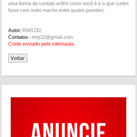
uma forma de contato enfim como você é e o que curtes
fazer com outro macho entre quatro paredes.
Autor:
RNRJ32.
Contatos -
rmrj32@gmail.com
Conto enviado pelo internauta.