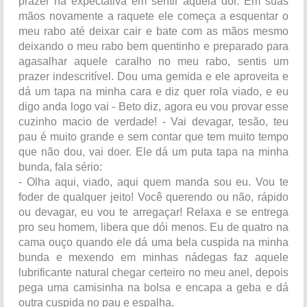
prazer na expectativa em sentir aquela dor. Em suas
mãos novamente a raquete ele começa a esquentar o
meu rabo até deixar cair e bate com as mãos mesmo
deixando o meu rabo bem quentinho e preparado para
agasalhar aquele caralho no meu rabo, sentis um
prazer indescritível. Dou uma gemida e ele aproveita e
dá um tapa na minha cara e diz quer rola viado, e eu
digo anda logo vai - Beto diz, agora eu vou provar esse
cuzinho macio de verdade! - Vai devagar, tesão, teu
pau é muito grande e sem contar que tem muito tempo
que não dou, vai doer. Ele dá um puta tapa na minha
bunda, fala sério:
- Olha aqui, viado, aqui quem manda sou eu. Vou te
foder de qualquer jeito! Você querendo ou não, rápido
ou devagar, eu vou te arregaçar! Relaxa e se entrega
pro seu homem, libera que dói menos. Eu de quatro na
cama ouço quando ele dá uma bela cuspida na minha
bunda e mexendo em minhas nádegas faz aquele
lubrificante natural chegar certeiro no meu anel, depois
pega uma camisinha na bolsa e encapa a geba e dá
outra cuspida no pau e espalha.