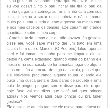
- Vou gozar, tô avisando!... Pára que eu gozo!... Assim
eu vou gozar! Sinto o pau inchar ele tira o pau da
minha garganta e começa surrar a minha cara com sua
pica, começou a socar uma punheta e não demorou
muito pois uma leitada quente e grossa na minha cara
e nos meu cabelos os demais jatos caíram em grande
quantidade sobre o meu corpo.
- Caralho, fazia tempo que eu não gozava tão gostoso
disse ele, você sabe mesmo dar um trato em uma
caçeta bem que o Marcelo (O Pedreiro) falou, apenas
sorri e fui tomar um banho para me limpar e ele se
deitou na cama extasiado, quando voltei do banho ele
mexia e na sua sacola de ferramentas jogando alguns
itens no chão a procura de algo na sacola, pensei que
ele estivesse procurando alguma roupa, quando ele
puxa uma cueca preta e dois pares de raquete e uma
bola de pingue pongue, sorri e disse para ele o que
hoje Beto vai me dizer que você vai quer brincar
agora? Nós viemos aqui para brincar ou pra fuder
gostoso?
Ele disse que aquela raquete ele usava para brincar na