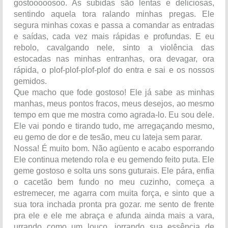
gostooooosoo. As subidas são lentas e deliciosas,
sentindo aquela tora ralando minhas pregas. Ele
segura minhas coxas e passa a comandar as entradas
e saídas, cada vez mais rápidas e profundas. E eu
rebolo, cavalgando nele, sinto a violência das
estocadas nas minhas entranhas, ora devagar, ora
rápida, o plof-plof-plof-plof do entra e sai e os nossos
gemidos.
Que macho que fode gostoso! Ele já sabe as minhas
manhas, meus pontos fracos, meus desejos, ao mesmo
tempo em que me mostra como agrada-lo. Eu sou dele.
Ele vai pondo e tirando tudo, me arregaçando mesmo,
eu gemo de dor e de tesão, meu cu lateja sem parar.
Nossa! É muito bom. Não agüento e acabo esporrando
Ele continua metendo rola e eu gemendo feito puta. Ele
geme gostoso e solta uns sons guturais. Ele pára, enfia
o cacetão bem fundo no meu cuzinho, começa a
estremecer, me agarra com muita força, e sinto que a
sua tora inchada pronta pra gozar. me sento de frente
pra ele e ele me abraça e afunda ainda mais a vara,
urrando como um louco, jorrando sua essência de