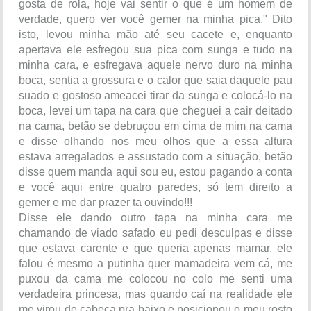
gosta de rola, hoje vai sentir o que é um homem de
verdade, quero ver você gemer na minha pica." Dito
isto, levou minha mão até seu cacete e, enquanto
apertava ele esfregou sua pica com sunga e tudo na
minha cara, e esfregava aquele nervo duro na minha
boca, sentia a grossura e o calor que saia daquele pau
suado e gostoso ameacei tirar da sunga e colocá-lo na
boca, levei um tapa na cara que cheguei a cair deitado
na cama, betão se debruçou em cima de mim na cama
e disse olhando nos meu olhos que a essa altura
estava arregalados e assustado com a situação, betão
disse quem manda aqui sou eu, estou pagando a conta
e você aqui entre quatro paredes, só tem direito a
gemer e me dar prazer ta ouvindo!!!
Disse ele dando outro tapa na minha cara me
chamando de viado safado eu pedi desculpas e disse
que estava carente e que queria apenas mamar, ele
falou é mesmo a putinha quer mamadeira vem cá, me
puxou da cama me colocou no colo me senti uma
verdadeira princesa, mas quando caí na realidade ele
me virou de cabeça pra baixo e posicionou o meu rosto