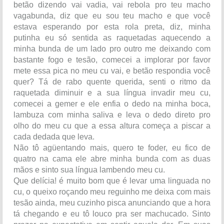
betão dizendo vai vadia, vai rebola pro teu macho
vagabunda, diz que eu sou teu macho e que você
estava esperando por esta rola preta, diz, minha
putinha eu só sentida as raquetadas aquecendo a
minha bunda de um lado pro outro me deixando com
bastante fogo e tesão, comecei a implorar por favor
mete essa pica no meu cu vai, e betão respondia você
quer? Tá de rabo quente querida, senti o ritmo da
raquetada diminuir e a sua língua invadir meu cu,
comecei a gemer e ele enfia o dedo na minha boca,
lambuza com minha saliva e leva o dedo direto pro
olho do meu cu que a essa altura começa a piscar a
cada dedada que leva.
Não tô agüentando mais, quero te foder, eu fico de
quatro na cama ele abre minha bunda com as duas
mãos e sinto sua língua lambendo meu cu.
Que delícia! é muito bom que é levar uma linguada no
cu, o queixo roçando meu reguinho me deixa com mais
tesão ainda, meu cuzinho pisca anunciando que a hora
tá chegando e eu tô louco pra ser machucado. Sinto