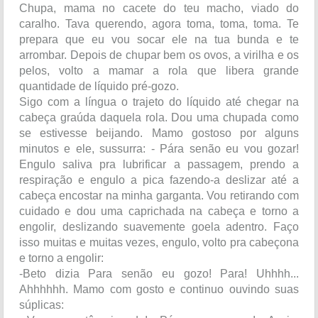
Chupa, mama no cacete do teu macho, viado do
caralho. Tava querendo, agora toma, toma, toma. Te
prepara que eu vou socar ele na tua bunda e te
arrombar. Depois de chupar bem os ovos, a virilha e os
pelos, volto a mamar a rola que libera grande
quantidade de líquido pré-gozo.
Sigo com a língua o trajeto do líquido até chegar na
cabeça graúda daquela rola. Dou uma chupada como
se estivesse beijando. Mamo gostoso por alguns
minutos e ele, sussurra: - Pára senão eu vou gozar!
Engulo saliva pra lubrificar a passagem, prendo a
respiração e engulo a pica fazendo-a deslizar até a
cabeça encostar na minha garganta. Vou retirando com
cuidado e dou uma caprichada na cabeça e torno a
engolir, deslizando suavemente goela adentro. Faço
isso muitas e muitas vezes, engulo, volto pra cabeçona
e torno a engolir:
-Beto dizia Para senão eu gozo! Para! Uhhhh...
Ahhhhhh. Mamo com gosto e continuo ouvindo suas
súplicas: