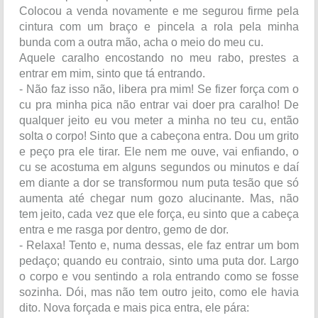
Colocou a venda novamente e me segurou firme pela
cintura com um braço e pincela a rola pela minha
bunda com a outra mão, acha o meio do meu cu.
Aquele caralho encostando no meu rabo, prestes a
entrar em mim, sinto que tá entrando.
- Não faz isso não, libera pra mim! Se fizer força com o
cu pra minha pica não entrar vai doer pra caralho! De
qualquer jeito eu vou meter a minha no teu cu, então
solta o corpo! Sinto que a cabeçona entra. Dou um grito
e peço pra ele tirar. Ele nem me ouve, vai enfiando, o
cu se acostuma em alguns segundos ou minutos e daí
em diante a dor se transformou num puta tesão que só
aumenta até chegar num gozo alucinante. Mas, não
tem jeito, cada vez que ele força, eu sinto que a cabeça
entra e me rasga por dentro, gemo de dor.
- Relaxa! Tento e, numa dessas, ele faz entrar um bom
pedaço; quando eu contraio, sinto uma puta dor. Largo
o corpo e vou sentindo a rola entrando como se fosse
sozinha. Dói, mas não tem outro jeito, como ele havia
dito. Nova forçada e mais pica entra, ele pára: