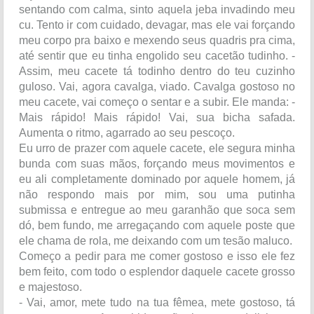
sentando com calma, sinto aquela jeba invadindo meu
cu. Tento ir com cuidado, devagar, mas ele vai forçando
meu corpo pra baixo e mexendo seus quadris pra cima,
até sentir que eu tinha engolido seu cacetão tudinho. -
Assim, meu cacete tá todinho dentro do teu cuzinho
guloso. Vai, agora cavalga, viado. Cavalga gostoso no
meu cacete, vai começo o sentar e a subir. Ele manda: -
Mais rápido! Mais rápido! Vai, sua bicha safada.
Aumenta o ritmo, agarrado ao seu pescoço.
Eu urro de prazer com aquele cacete, ele segura minha
bunda com suas mãos, forçando meus movimentos e
eu ali completamente dominado por aquele homem, já
não respondo mais por mim, sou uma putinha
submissa e entregue ao meu garanhão que soca sem
dó, bem fundo, me arregaçando com aquele poste que
ele chama de rola, me deixando com um tesão maluco.
Começo a pedir para me comer gostoso e isso ele fez
bem feito, com todo o esplendor daquele cacete grosso
e majestoso.
- Vai, amor, mete tudo na tua fêmea, mete gostoso, tá