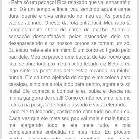
- Falta só um pedaço! Fica relaxado que vai entrar até o
talo! Dá um tempo e finca, vou sentindo aquela carne
dura, quente e viva entrando no meu cu. As paredes
vão se abrindo. O resto da rola entra fácil. Meu rabo tá
completamente cheio de carne de macho. Adoro a
sensação desconfortável pelas estocadas dele vai
desaparecendo e os nossos corpos se tornam um só.
Eu estou nele e ele em mim. É um corpo só ligado pelo
pau dele. Meu cu parece uma buceta de tão frouxo que
fica, se abre todo pro meu macho tesudo diz Beto, e eu
logo sinto os pentelhos dele estão roçando na minha
bunda. Ele dá uma ajeitada de corpo e me coloca para
cavalgar, sinto mais rola indo para dentro, agora era só
festa! Ele começa a bombar e eu subia e descia na
minha gangorra de rola!!! Como eu não reclamo, ele me
coloca na posição de frango assado e vai acelerando.
Logo ele tá fodendo, castigando com tudo no meu cu!
Cada vez que ele mete seu pau vai mais e mais fundo,
me alargando todo e ele mete tudo, a rola
completamente embutida no meu rabo. Eu procuro
ajudar, sincronizando meu rebolado aos seus