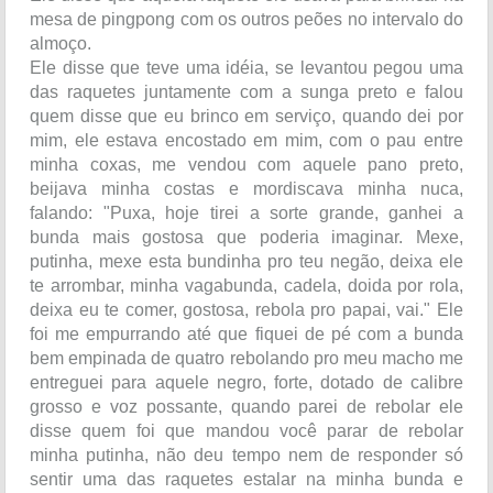
mesa de pingpong com os outros peões no intervalo do
almoço.
Ele disse que teve uma idéia, se levantou pegou uma
das raquetes juntamente com a sunga preto e falou
quem disse que eu brinco em serviço, quando dei por
mim, ele estava encostado em mim, com o pau entre
minha coxas, me vendou com aquele pano preto,
beijava minha costas e mordiscava minha nuca,
falando: "Puxa, hoje tirei a sorte grande, ganhei a
bunda mais gostosa que poderia imaginar. Mexe,
putinha, mexe esta bundinha pro teu negão, deixa ele
te arrombar, minha vagabunda, cadela, doida por rola,
deixa eu te comer, gostosa, rebola pro papai, vai." Ele
foi me empurrando até que fiquei de pé com a bunda
bem empinada de quatro rebolando pro meu macho me
entreguei para aquele negro, forte, dotado de calibre
grosso e voz possante, quando parei de rebolar ele
disse quem foi que mandou você parar de rebolar
minha putinha, não deu tempo nem de responder só
sentir uma das raquetes estalar na minha bunda e