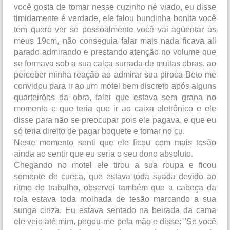
você gosta de tomar nesse cuzinho né viado, eu disse
timidamente é verdade, ele falou bundinha bonita você
tem quero ver se pessoalmente você vai agüentar os
meus 19cm, não conseguia falar mais nada ficava ali
parado admirando e prestando atenção no volume que
se formava sob a sua calça surrada de muitas obras, ao
perceber minha reação ao admirar sua piroca Beto me
convidou para ir ao um motel bem discreto após alguns
quarteirões da obra, falei que estava sem grana no
momento e que teria que ir ao caixa eletrônico e ele
disse para não se preocupar pois ele pagava, e que eu
só teria direito de pagar boquete e tomar no cu.
Neste momento senti que ele ficou com mais tesão
ainda ao sentir que eu seria o seu dono absoluto.
Chegando no motel ele tirou a sua roupa e ficou
somente de cueca, que estava toda suada devido ao
ritmo do trabalho, observei também que a cabeça da
rola estava toda molhada de tesão marcando a sua
sunga cinza. Eu estava sentado na beirada da cama
ele veio até mim, pegou-me pela mão e disse: "Se você