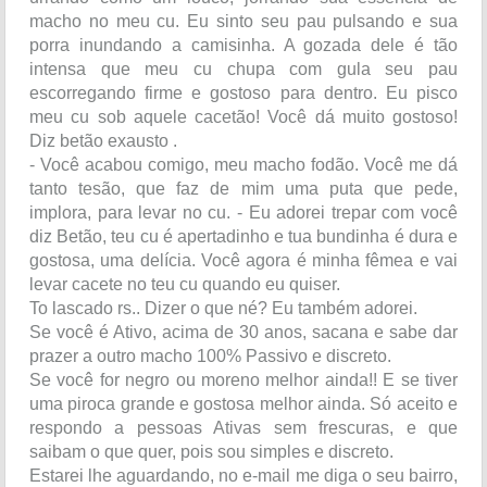
macho no meu cu. Eu sinto seu pau pulsando e sua
porra inundando a camisinha. A gozada dele é tão
intensa que meu cu chupa com gula seu pau
escorregando firme e gostoso para dentro. Eu pisco
meu cu sob aquele cacetão! Você dá muito gostoso!
Diz betão exausto .
- Você acabou comigo, meu macho fodão. Você me dá
tanto tesão, que faz de mim uma puta que pede,
implora, para levar no cu. - Eu adorei trepar com você
diz Betão, teu cu é apertadinho e tua bundinha é dura e
gostosa, uma delícia. Você agora é minha fêmea e vai
levar cacete no teu cu quando eu quiser.
To lascado rs.. Dizer o que né? Eu também adorei.
Se você é Ativo, acima de 30 anos, sacana e sabe dar
prazer a outro macho 100% Passivo e discreto.
Se você for negro ou moreno melhor ainda!! E se tiver
uma piroca grande e gostosa melhor ainda. Só aceito e
respondo a pessoas Ativas sem frescuras, e que
saibam o que quer, pois sou simples e discreto.
Estarei lhe aguardando, no e-mail me diga o seu bairro,