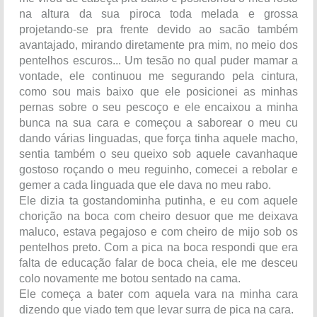
na altura da sua piroca toda melada e grossa
projetando-se pra frente devido ao sacão também
avantajado, mirando diretamente pra mim, no meio dos
pentelhos escuros... Um tesão no qual puder mamar a
vontade, ele continuou me segurando pela cintura,
como sou mais baixo que ele posicionei as minhas
pernas sobre o seu pescoço e ele encaixou a minha
bunca na sua cara e começou a saborear o meu cu
dando várias linguadas, que força tinha aquele macho,
sentia também o seu queixo sob aquele cavanhaque
gostoso roçando o meu reguinho, comecei a rebolar e
gemer a cada linguada que ele dava no meu rabo.
Ele dizia ta gostandominha putinha, e eu com aquele
chorição na boca com cheiro desuor que me deixava
maluco, estava pegajoso e com cheiro de mijo sob os
pentelhos preto. Com a pica na boca respondi que era
falta de educação falar de boca cheia, ele me desceu
colo novamente me botou sentado na cama.
Ele começa a bater com aquela vara na minha cara
dizendo que viado tem que levar surra de pica na cara.