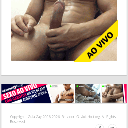
Copyright -
Gula
Gay
2006-
2026. Servidor:
GaláxiaHost.org
. All Rights
Reserved