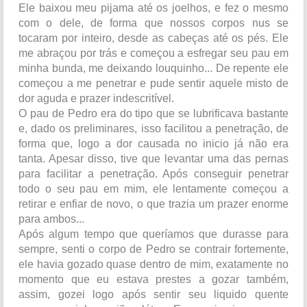
Ele baixou meu pijama até os joelhos, e fez o mesmo
com o dele, de forma que nossos corpos nus se
tocaram por inteiro, desde as cabeças até os pés. Ele
me abraçou por trás e começou a esfregar seu pau em
minha bunda, me deixando louquinho... De repente ele
começou a me penetrar e pude sentir aquele misto de
dor aguda e prazer indescritível.
O pau de Pedro era do tipo que se lubrificava bastante
e, dado os preliminares, isso facilitou a penetração, de
forma que, logo a dor causada no inicio já não era
tanta. Apesar disso, tive que levantar uma das pernas
para facilitar a penetração. Após conseguir penetrar
todo o seu pau em mim, ele lentamente começou a
retirar e enfiar de novo, o que trazia um prazer enorme
para ambos...
Após algum tempo que queríamos que durasse para
sempre, senti o corpo de Pedro se contrair fortemente,
ele havia gozado quase dentro de mim, exatamente no
momento que eu estava prestes a gozar também,
assim, gozei logo após sentir seu liquido quente