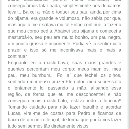
conseguíamos falar nada, simplesmente nos deixamos
levar... Baixei a mão e toquei seu pau, ainda por cima
do pijama, era grande e volumoso, não sabia por que,
mas aquilo me excitava muito! Então continuei a fazer o
que meu corpo pedia. Abaixei seu pijama e comecei a
masturbá-lo, seu pau era muito bonito, um pau negro,
um pouco grosso e imponente. Podia vê-lo sentir muito
prazer e isso só me incentivava mais e mais a
continuar.
Enquanto eu o masturbava, suas mãos grandes e
quentes percorriam meu corpo: meus mamilos, meu
pau, meu bumbum... Foi aí que fechei os olhos,
sentindo um imenso prazer!Ele notou meu sobressalto
e lentamente foi passando a mão, alisando essa
região, de forma que eu me desconcentrei e não
conseguia mais masturbalo, estava indo a loucura!!
Tomando cuidado para não fazer barulho e acordar
Lucas, virei-me de costas para Pedro e ficamos de
baixo de um único lençol, de forma que podíamos fazer
tudo sem sermos tão diretamente vistos.