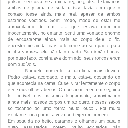
pulsante encostar-se à minha região glútea. Estávamos
ambos de pijama de seda e isso fazia com que o
contato fosse ainda mais real, apesar de ambos
estarmos vestidos. Senti medo, medo de estar me
aproveitando de um cara que estava dormindo
inocentemente, no entanto, senti uma vontade enorme
de encostar-me ainda mais ao corpo dele, o fiz,
encostei-me ainda mais fortemente ao seu pau e para
minha surpresa ele não falou nada. Seu irmão Lucas,
por outro lado, continuava dormindo, seus roncos eram
bem audíveis.
Naquele momento, já não tinha mais dúvida.
Pedro estava acordado, e mais, estava gostando do
que acontecia na cama. Ousei virar lentamente o corpo
e vi seus olhos abertos. O que aconteceu em seguida
foi incrível, nos beijamos longamente, aproximando
ainda mais nossos corpos um ao outro, nossos sexos
se tocando de uma forma muito louca... Foi muito
excitante, foi a primeira vez que beijei um homem.
Em seguida ao beijo, paramos e olhamos um para o
outro, assustados, porém, muito excitados, não