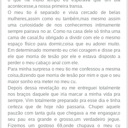
acontecesse,a nossa primeira transa.
O meu tio é separado e vivia cercado de belas
mulheres,assim como eu também,mas mesmo assim
uma curiosidade de nos conhecermos intimamente
sempre pairava no ar. Como na casa dele só tinha uma
cama de casal,fiu obrigado a dividir com ele o mesmo
espaço físico para dormir,coisa que eu adorei muito.
Em determinado momento eu criei coragem e disse pra
ele que morria de tesão por ele e estava disposto a
perder o meu cabaço anal com ele.
Para minha surpresa o meu tio me confessou a mesma
coisa,dizendo que morria de tesão por mim e que o seu
maior sonho era meter no meu cu.
Depois dessa revelação eu me entreguei totalmente
nos braços daquele que iria marcar a minha vida pra
sempre. Vim totalmente preparado pra esse dia e tinha
certeza que de hoje não passaria. Chupei aquele
pauzão com tanta gula que chegava a me engasgar,o
seu pau era grande e grosso,um verdadeiro jegue.
Fizemos um gostoso 69,onde chupava o meu cu