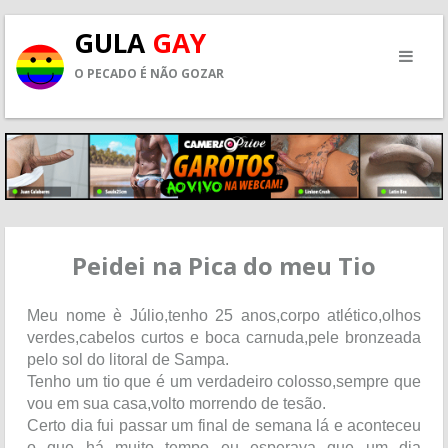
GULA
GAY
O PECADO É NÃO GOZAR
Peidei na Pica do meu Tio
Meu nome è Júlio,tenho 25 anos,corpo atlético,olhos
verdes,cabelos curtos e boca carnuda,pele bronzeada
pelo sol do litoral de Sampa.
Tenho um tio que é um verdadeiro colosso,sempre que
vou em sua casa,volto morrendo de tesão.
Certo dia fui passar um final de semana lá e aconteceu
o que há muito tempo eu esperava que um dia