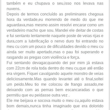
também e eu chupava o seu,isso nos levava nas
nuvens.
Depois de termos concluído as preliminares chegoua
hora da verdade,eu morrendo de medo do que me
aguardava,mas mesmo assim resolvi encarar como um
verdadeiro macho que sou. Mandei ele deitar de costas
e fui sentanto lentamente naquele poste de veias rijas e
dura,com a lubrificação o nervo duro foi entrando no
meu cu com um pouco de dificuldades devido o meu cu
ainda ser muito apertado,mas o pau foi superando e
rasgando as pregas com violência e força.
Fui sentando devagar,quando dei por mim já estava
com 22cm de rola toda dentro do meu cu,que até então
era virgem. Fiquei cavalgando aquele monstro de veias
deliciosamente.Mas quando levantei até o final,soltei
um peido.Meu tio me colocou de frango assado,me
deixando com as pernas bem escancaradas o que
permitiu que eu peidasse outra vez .
Ele me beijava e socova muito o meu cu,aquilo estava
bom demais,nunca tinha imaginado que era dolorido