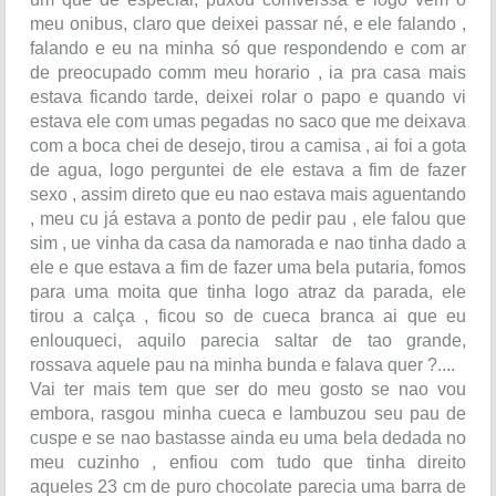
meu onibus, claro que deixei passar né, e ele falando ,
falando e eu na minha só que respondendo e com ar
de preocupado comm meu horario , ia pra casa mais
estava ficando tarde, deixei rolar o papo e quando vi
estava ele com umas pegadas no saco que me deixava
com a boca chei de desejo, tirou a camisa , ai foi a gota
de agua, logo perguntei de ele estava a fim de fazer
sexo , assim direto que eu nao estava mais aguentando
, meu cu já estava a ponto de pedir pau , ele falou que
sim , ue vinha da casa da namorada e nao tinha dado a
ele e que estava a fim de fazer uma bela putaria, fomos
para uma moita que tinha logo atraz da parada, ele
tirou a calça , ficou so de cueca branca ai que eu
enlouqueci, aquilo parecia saltar de tao grande,
rossava aquele pau na minha bunda e falava quer ?....
Vai ter mais tem que ser do meu gosto se nao vou
embora, rasgou minha cueca e lambuzou seu pau de
cuspe e se nao bastasse ainda eu uma bela dedada no
meu cuzinho , enfiou com tudo que tinha direito
aqueles 23 cm de puro chocolate parecia uma barra de