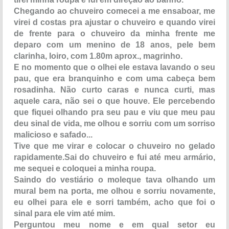
Chegando ao chuveiro comecei a me ensaboar, me
virei d costas pra ajustar o chuveiro e quando virei
de frente para o chuveiro da minha frente me
deparo com um menino de 18 anos, pele bem
clarinha, loiro, com 1.80m aprox., magrinho.
E no momento que o olhei ele estava lavando o seu
pau, que era branquinho e com uma cabeça bem
rosadinha. Não curto caras e nunca curti, mas
aquele cara, não sei o que houve. Ele percebendo
que fiquei olhando pra seu pau e viu que meu pau
deu sinal de vida, me olhou e sorriu com um sorriso
malicioso e safado...
Tive que me virar e colocar o chuveiro no gelado
rapidamente.Sai do chuveiro e fui até meu armário,
me sequei e coloquei a minha roupa.
Saindo do vestiário o moleque tava olhando um
mural bem na porta, me olhou e sorriu novamente,
eu olhei para ele e sorri também, acho que foi o
sinal para ele vim até mim.
Perguntou meu nome e em qual setor eu