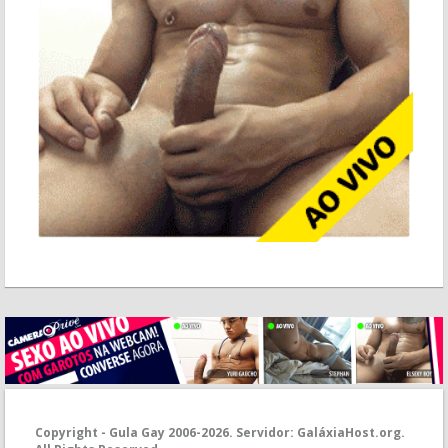
Copyright -
Gula
Gay
2006-
2026. Servidor:
GaláxiaHost.org
.