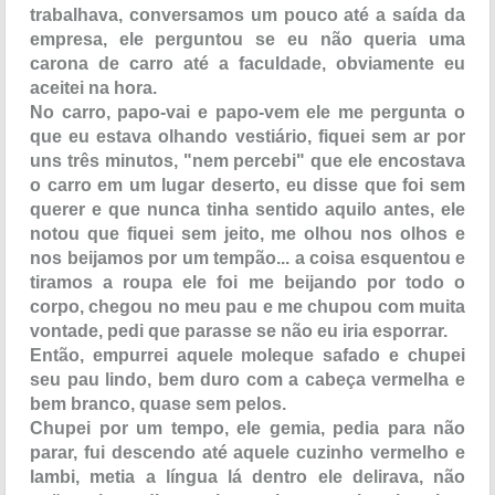
trabalhava, conversamos um pouco até a saída da
empresa, ele perguntou se eu não queria uma
carona de carro até a faculdade, obviamente eu
aceitei na hora.
No carro, papo-vai e papo-vem ele me pergunta o
que eu estava olhando vestiário, fiquei sem ar por
uns três minutos, "nem percebi" que ele encostava
o carro em um lugar deserto, eu disse que foi sem
querer e que nunca tinha sentido aquilo antes, ele
notou que fiquei sem jeito, me olhou nos olhos e
nos beijamos por um tempão... a coisa esquentou e
tiramos a roupa ele foi me beijando por todo o
corpo, chegou no meu pau e me chupou com muita
vontade, pedi que parasse se não eu iria esporrar.
Então, empurrei aquele moleque safado e chupei
seu pau lindo, bem duro com a cabeça vermelha e
bem branco, quase sem pelos.
Chupei por um tempo, ele gemia, pedia para não
parar, fui descendo até aquele cuzinho vermelho e
lambi, metia a língua lá dentro ele delirava, não