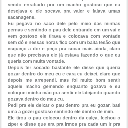
sendo enrabado por um macho gostoso que eu
desejava e ele socava pra valer e falava umas
sacanagens.
Eu pegava no saco dele pelo meio das minhas
pernas e sentindo o pau dele entrando em um vai e
vem gostoso ele tirava e colocava com vontade
sem dó e nessas horas fico com um baita tesão que
esqueço a dor e peço pra socar mais ainda, claro
que não precisava ele já estava fazendo o que eu
queria com muita vontade.
Depois ter socado bastante ele disse que queria
gozar dentro do meu cu e cara eu deixei, claro que
depois me arrependi, mas foi muito bom sentir
aquele macho gemendo enquanto gozava e eu
coloquei minha mão pra sentir ele latejando quando
gozava dentro do meu cu.
Pedi pra ele deixar o pau dentro pra eu gozar, bati
uma a gozei gostoso sentindo ele dentro de mim.
Ele tirou o pau colocou dentro da calça, fechou o
zíper e disse que era pra irmos pra cada um ir pra