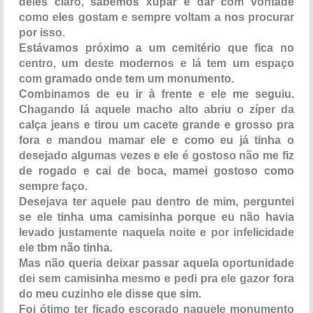
deles claro, sabemos xupar e dar com vontade
como eles gostam e sempre voltam a nos procurar
por isso.
Estávamos próximo a um cemitério que fica no
centro, um deste modernos e lá tem um espaço
com gramado onde tem um monumento.
Combinamos de eu ir à frente e ele me seguiu.
Chagando lá aquele macho alto abriu o zíper da
calça jeans e tirou um cacete grande e grosso pra
fora e mandou mamar ele e como eu já tinha o
desejado algumas vezes e ele é gostoso não me fiz
de rogado e cai de boca, mamei gostoso como
sempre faço.
Desejava ter aquele pau dentro de mim, perguntei
se ele tinha uma camisinha porque eu não havia
levado justamente naquela noite e por infelicidade
ele tbm não tinha.
Mas não queria deixar passar aquela oportunidade
dei sem camisinha mesmo e pedi pra ele gazor fora
do meu cuzinho ele disse que sim.
Foi ótimo ter ficado escorado naquele monumento