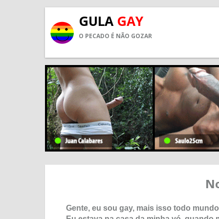
GULA
GAY
O PECADO É NÃO GOZAR
No
Gente, eu sou gay, mais isso todo mundo
Eu estava na casa da minha vó, quando 