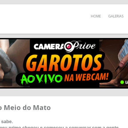
HOME
GALERIAS
 Meio do Mato
 sabe.
meu primo chegou e começou a conversar com a gente.