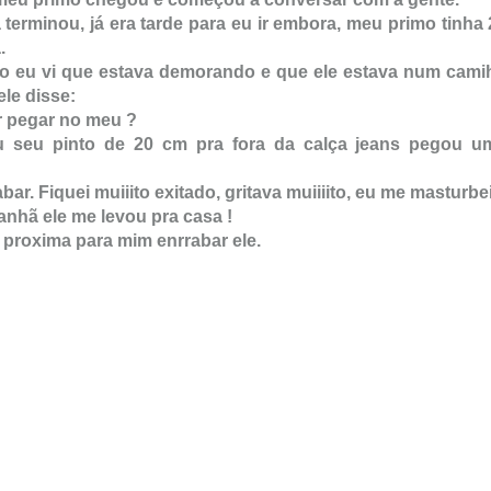
terminou, já era tarde para eu ir embora, meu primo tinha 
.
o eu vi que estava demorando e que ele estava num cami
ele disse:
r pegar no meu ?
u seu pinto de 20 cm pra fora da calça jeans pegou u
. Fiquei muiiito exitado, gritava muiiiito, eu me masturbei
anhã ele me levou pra casa !
a proxima para mim enrrabar ele.