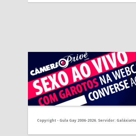
Copyright -
Gula
Gay
2006-
2026. Servidor:
GaláxiaHo