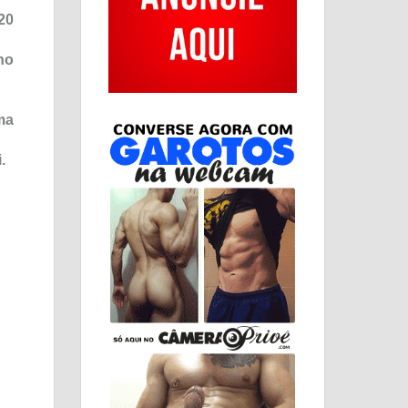
20
ho
ma
.