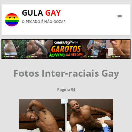
GULA
GAY
O PECADO É NÃO GOZAR
Fotos Inter-raciais Gay
Página 04