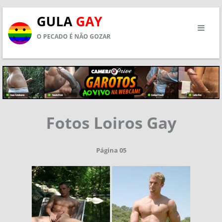
GULA
GAY
O PECADO É NÃO GOZAR
Fotos Loiros Gay
Página 05