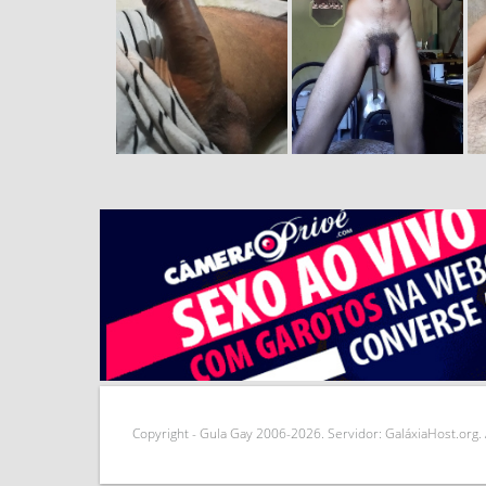
Copyright -
Gula
Gay
2006-
2026. Servidor:
GaláxiaHost.org
.