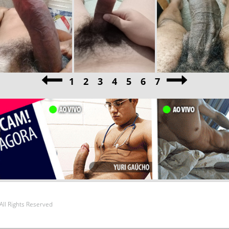
1
2
3
4
5
6
7
 All Rights Reserved