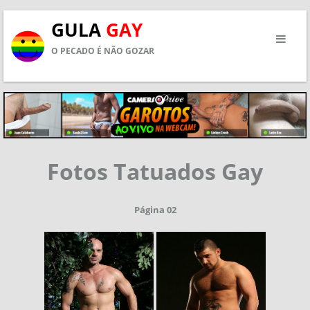
GULA
GAY
O PECADO É NÃO GOZAR
Fotos Tatuados Gay
Página 02