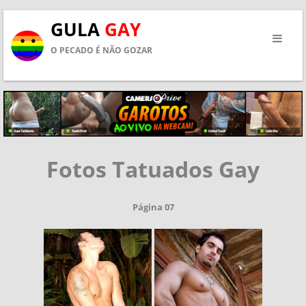
GULA
GAY
O PECADO É NÃO GOZAR
Fotos Tatuados Gay
Página 07